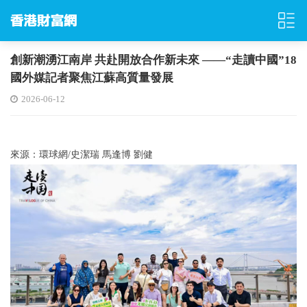
創新潮湧江南岸 共赴開放合作新未來 ——“走讀中國”18
國外媒記者聚焦江蘇高質量發展
2026-06-12
來源：環球網/史潔瑞 馬逢博 劉健