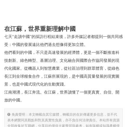
在江蘇，世界重新理解中國
七天“走讀中國”的採訪行程結束後，許多外媒記者都提到一個共同感
受：中國的發展遠比他們過去想像得更加立體。
他們看到的中國，不只是高速發展的經濟體，更是一個不斷推進科
技創新、綠色轉型、基層治理、文化融合與國際合作協同發展的現
代化國家。從機器人到智慧農業，從社區治理到群眾體育，從綠色
長江到全球糧食合作，江蘇所展現的，是中國高質量發展的現實圖
景，也是中國式現代化的生動實踐。
江南潮湧，長江奔流。在江蘇，世界讀懂了一個更真實、自信、開
放的中國。
免責聲明：本文轉載自其它媒體，轉載目的在於傳遞更多信息，並不代
表本網贊同其觀點和對其真實性負責，亦不負任何法律責任。本站所有資源
全部收集於互聯網，分享目的僅供大家學習與參考，如有版權或知識產權侵