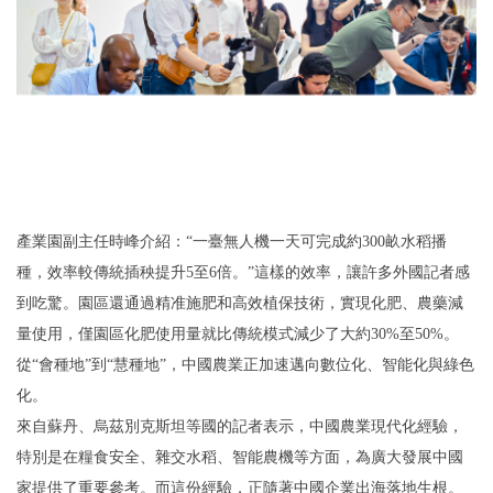
產業園副主任時峰介紹：“一臺無人機一天可完成約300畝水稻播
種，效率較傳統插秧提升5至6倍。”這樣的效率，讓許多外國記者感
到吃驚。園區還通過精准施肥和高效植保技術，實現化肥、農藥減
量使用，僅園區化肥使用量就比傳統模式減少了大約30%至50%。
從“會種地”到“慧種地”，中國農業正加速邁向數位化、智能化與綠色
化。
來自蘇丹、烏茲別克斯坦等國的記者表示，中國農業現代化經驗，
特別是在糧食安全、雜交水稻、智能農機等方面，為廣大發展中國
家提供了重要參考。而這份經驗，正隨著中國企業出海落地生根。