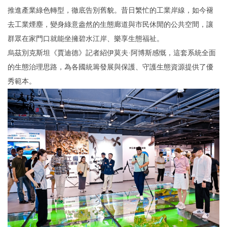
推進產業綠色轉型，徹底告別舊貌。昔日繁忙的工業岸線，如今褪
去工業煙塵，變身綠意盎然的生態廊道與市民休閒的公共空間，讓
群眾在家門口就能坐擁碧水江岸、樂享生態福祉。
烏茲別克斯坦《賈迪德》記者紹伊莫夫·阿博斯感慨，這套系統全面
的生態治理思路，為各國統籌發展與保護、守護生態資源提供了優
秀範本。