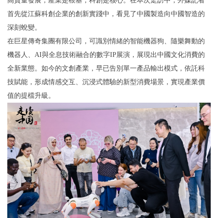
高質量發展，產業是根基，科創是核心。在本次走訪中，外媒記者
首先從江蘇科創企業的創新實踐中，看見了中國製造向中國智造的
深刻蛻變。
在巨星傳奇集團有限公司，可識別情緒的智能機器狗、隨樂舞動的
機器人、AI與全息技術融合的數字IP展演，展現出中國文化消費的
全新業態。如今的文創產業，早已告別單一產品輸出模式，依託科
技賦能，形成情感交互、沉浸式體驗的新型消費場景，實現產業價
值的提檔升級。