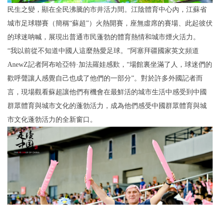
民生之變，顯在全民沸騰的市井活力間。江陰體育中心內，江蘇省
城市足球聯賽（簡稱“蘇超”）火熱開賽，座無虛席的賽場、此起彼伏
的球迷呐喊，展現出普通市民蓬勃的體育熱情和城市煙火活力。
“我以前從不知道中國人這麼熱愛足球。”阿塞拜疆國家英文頻道
AnewZ記者阿布哈亞特·加法羅娃感歎，“場館裏坐滿了人，球迷們的
歡呼聲讓人感覺自己也成了他們的一部分”。對於許多外國記者而
言，現場觀看蘇超讓他們有機會在最鮮活的城市生活中感受到中國
群眾體育與城市文化的蓬勃活力，成為他們感受中國群眾體育與城
市文化蓬勃活力的全新窗口。