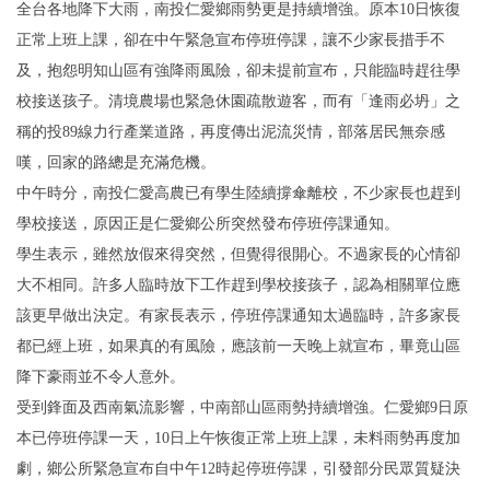
全台各地降下大雨，南投仁愛鄉雨勢更是持續增強。原本10日恢復
正常上班上課，卻在中午緊急宣布停班停課，讓不少家長措手不
及，抱怨明知山區有強降雨風險，卻未提前宣布，只能臨時趕往學
校接送孩子。清境農場也緊急休園疏散遊客，而有「逢雨必坍」之
稱的投89線力行產業道路，再度傳出泥流災情，部落居民無奈感
嘆，回家的路總是充滿危機。
中午時分，南投仁愛高農已有學生陸續撐傘離校，不少家長也趕到
學校接送，原因正是仁愛鄉公所突然發布停班停課通知。
學生表示，雖然放假來得突然，但覺得很開心。不過家長的心情卻
大不相同。許多人臨時放下工作趕到學校接孩子，認為相關單位應
該更早做出決定。有家長表示，停班停課通知太過臨時，許多家長
都已經上班，如果真的有風險，應該前一天晚上就宣布，畢竟山區
降下豪雨並不令人意外。
受到鋒面及西南氣流影響，中南部山區雨勢持續增強。仁愛鄉9日原
本已停班停課一天，10日上午恢復正常上班上課，未料雨勢再度加
劇，鄉公所緊急宣布自中午12時起停班停課，引發部分民眾質疑決