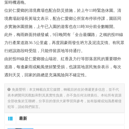
策時機過晚。
位於仁愛鄉的清境農場也配合防災措施，於上午11時緊急休園。清
境農場副場長黃瑞文表示，配合仁愛鄉公所宣布停班停課，園區同
步實施休園措施，上午已入園的遊客也在11時30分前全數離開。
此外，梅雨鋒面持續發威，9日晚間有「全台最爛路」之稱的投89線
力行產業道路36.5公里處，再度因豪雨發生坍方及泥流災情。有民眾
行經該路段時受阻，只能停留原地等待通行。
由於投89線是仁愛鄉後山瑞岩、紅香及力行等部落居民的重要聯外
道路，每逢豪雨或颱風便頻繁受損，也讓當地居民無奈表示，每次
遇到天災，回家的路總是充滿風險與不確定性。
免責聲明：本文轉載自其它媒體，轉載目的在於傳遞更多信息，並不代
表本網贊同其觀點和對其真實性負責，亦不負任何法律責任。本站所有資源
全部收集於互聯網，分享目的僅供大家學習與參考，如有版權或知識產權侵
犯等，請給我們留言。
最新