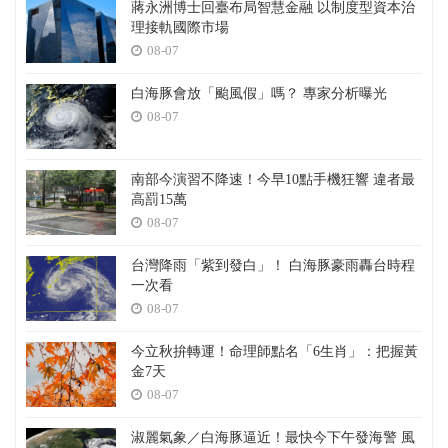
蔣永洲博士回臺布局智慧金融 以制度型資本治
理接軌國際市場
08-07
白海豚會放「颱風假」嗎？ 專家分析曝光
08-07
南部今演習不降速！今早10點手機狂響 違者最
高罰15萬
08-07
台灣降雨「紫到發白」！ 白海豚豪雨轟台時程
一次看
08-07
今立秋拚轉運！命理師點名「6生肖」：把握黃
金7天
08-07
淑麗氣象／白海豚逼近！最快今下午發海警 風