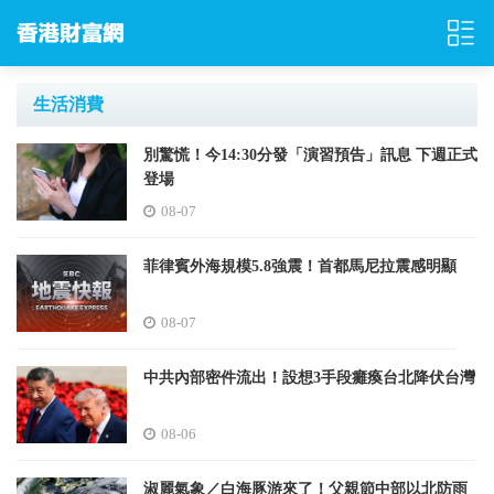
生活消費
別驚慌！今14:30分發「演習預告」訊息 下週正式
登場
08-07
菲律賓外海規模5.8強震！首都馬尼拉震感明顯
08-07
中共內部密件流出！設想3手段癱瘓台北降伏台灣
08-06
淑麗氣象／白海豚游來了！父親節中部以北防雨