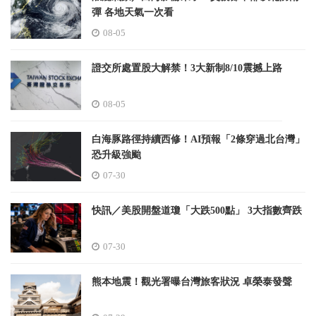
彈 各地天氣一次看
08-05
證交所處置股大解禁！3大新制8/10震撼上路
08-05
白海豚路徑持續西修！AI預報「2條穿過北台灣」
恐升級強颱
07-30
快訊／美股開盤道瓊「大跌500點」 3大指數齊跌
07-30
熊本地震！觀光署曝台灣旅客狀況 卓榮泰發聲