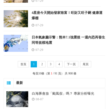
07-29
4星座今天開始發家致富！旺財又旺子嗣 健康運
爆棚
07-29
日本氣象廳示警：熊本7.1強震後 一週內恐再發生
同等規模地震
07-29
首頁
1
2
3
4
下一頁
尾頁
每頁10條（第
1
/ 91 頁） 共 908 條
最新
白海豚會放「颱風假」嗎？ 專家分析曝光
08-07