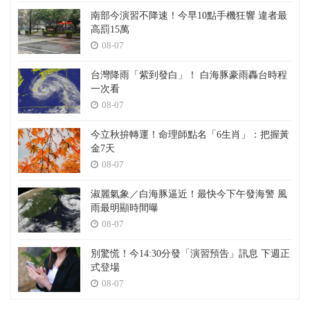
南部今演習不降速！今早10點手機狂響 違者最
高罰15萬
08-07
台灣降雨「紫到發白」！ 白海豚豪雨轟台時程
一次看
08-07
今立秋拚轉運！命理師點名「6生肖」：把握黃
金7天
08-07
淑麗氣象／白海豚逼近！最快今下午發海警 風
雨最明顯時間曝
08-07
別驚慌！今14:30分發「演習預告」訊息 下週正
式登場
08-07