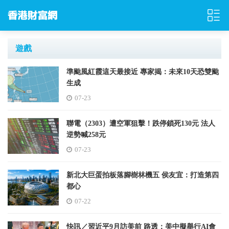
遊戲
準颱風紅霞這天最接近 專家揭：未來10天恐雙颱
生成
07-23
聯電（2303）遭空軍狙擊！跌停鎖死130元 法人
逆勢喊258元
07-23
新北大巨蛋拍板落腳樹林機五 侯友宜：打造第四
都心
07-22
快訊／習近平9月訪美前 路透：美中擬舉行AI會