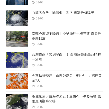
08-07
白海豚會放「颱風假」嗎？ 專家分析曝光
08-07
南部今演習不降速！今早10點手機狂響 違者最
高罰15萬
08-07
台灣降雨「紫到發白」！ 白海豚豪雨轟台時程
一次看
08-07
今立秋拚轉運！命理師點名「6生肖」：把握黃
金7天
08-07
淑麗氣象／白海豚逼近！最快今下午發海警 風
雨最明顯時間曝
08-07