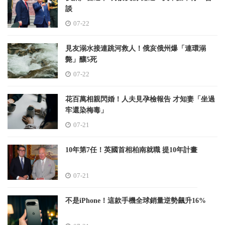
談
07-22
見友溺水接連跳河救人！俄亥俄州爆「連環溺
斃」釀5死
07-22
花百萬相親閃婚！人夫見孕檢報告 才知妻「坐過
牢還染梅毒」
07-21
10年第7任！英國首相柏南就職 提10年計畫
07-21
不是iPhone！這款手機全球銷量逆勢飆升16%