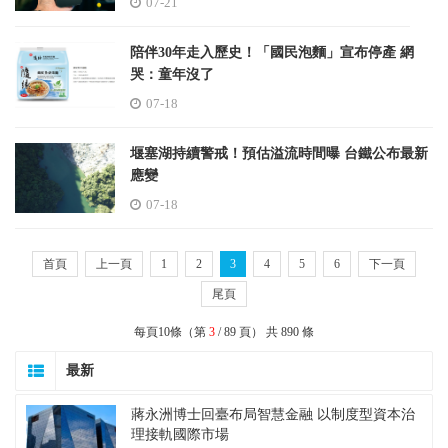
07-21
陪伴30年走入歷史！「國民泡麵」宣布停產 網
哭：童年沒了
07-18
堰塞湖持續警戒！預估溢流時間曝 台鐵公布最新
應變
07-18
首頁
上一頁
1
2
3
4
5
6
下一頁
尾頁
每頁10條（第
3
/ 89 頁） 共 890 條
最新
蔣永洲博士回臺布局智慧金融 以制度型資本治
理接軌國際市場