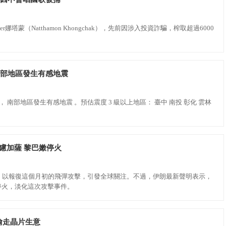
er娜塔蒙（Natthamon Khongchak），先前因涉入投資詐騙，榨取超過6000
報！ 10/27 14:19左右 南部地區發生有感地震
左右 ， 南部地區發生有感地震 。預估震度 3 級以上地區： 臺中 南投 彰化 雲林
慮加薩 黎巴嫩停火
，以報復這個月初的飛彈攻擊，引發全球關注。不過，伊朗最新聲明表示，
停火，淡化這次攻擊事件。
偷走晶片生意