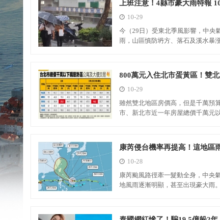
上班注意！4縣市豪大雨特報 1
10-29
今（29日）受東北季風影響，中央
雨，山區慎防坍方、落石及溪水暴
800萬元入住北市蛋黃區！雙
10-29
雖然雙北地區房價高，但是千萬預
市、新北市近一年房屋總價千萬元
市中山區精華地段套房千萬內可入
機會！台北
康芮侵台機率再提高！這地區
10-28
康芮颱風路徑牽一髮動全身，中央氣
地風雨逐漸明顯，甚至出現豪大雨
泰國網紅慘了！騙19.5億躲2