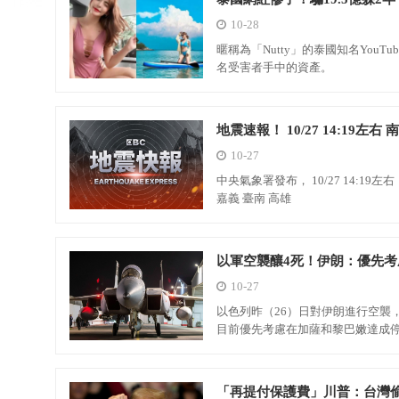
10-28
暱稱為「Nutty」的泰國知名YouTub
名受害者手中的資產。
地震速
10-27
中央氣象署發布， 10/27 14:19
嘉義 臺南 高雄
以軍空襲釀4死！伊朗：優先考
10-27
以色列昨（26）日對伊朗進行空襲
目前優先考慮在加薩和黎巴嫩達成
「再提付保護費」川普：台灣