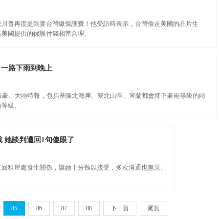
統川普再度提到要台灣繳保護費！他受訪時表示，台灣偷走美國的晶片生
為美國提供的保護付錢相當合理。
 一路下雨到晚上
市發布豪、大雨特報，包括基隆北海岸、雙北山區、宜蘭都會降下豪雨等級的雨
雨等級。
 她談判遭回1句傻眼了
友回租屋處發生關係，讓她十分難以接受，多次溝通也無果。
85
86
87
88
下一頁
尾頁