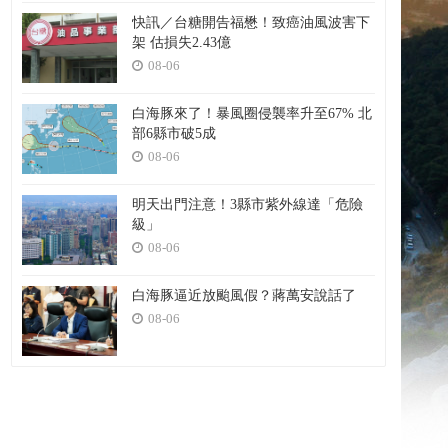
快訊／台糖開告福懋！致癌油風波害下
架 估損失2.43億
08-06
白海豚來了！暴風圈侵襲率升至67% 北
部6縣市破5成
08-06
明天出門注意！3縣市紫外線達「危險
級」
08-06
白海豚逼近放颱風假？蔣萬安說話了
08-06