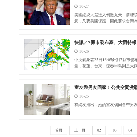
10-27
美國總統大選進入倒數九天，前總
意，又要美國保護，因此要求台灣
快訊／7縣市發布豪、大雨特報
10-26
中央氣象署25日16:05針對7縣
量，花蓮、台東、恆春半島則是大
室友帶男友回家！公共空間激戰
10-25
有網友指出，她的室友偶爾會帶男
首頁
上一頁
82
83
84