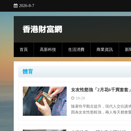
2026-8-7
首頁
高新科技
生活消費
商業資訊
新
體育
女友性慾強「2月花6千買套套
10-29
隨著性平觀念提升，現代人交往講
因為女友性慾較強，兩人每天都會愛