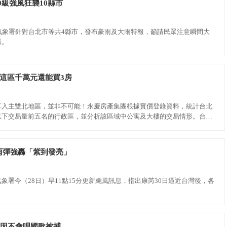
0級強風狂襲10縣市
氣象署針對台北市等共4縣市，發布豪雨及大雨特報，籲請民眾注意瞬間大
漲。
北這區千萬元還能買3房
算入主雙北地區，並非不可能！永慶房產集團根據實價登錄資料，統計台北
以下交易量前五名的行政區，並分析該區域中公寓及大樓的交易情形。台北
主；淡水區則有機會千萬內買到3房大樓住宅。總價千萬元入主台北市當然有
雨彈強轟「紫到發亮」
象署今（28日）早11點15分更新颱風訊息，指出康芮30日逼近台灣後，各
。
年 因不會唱國歌被捕