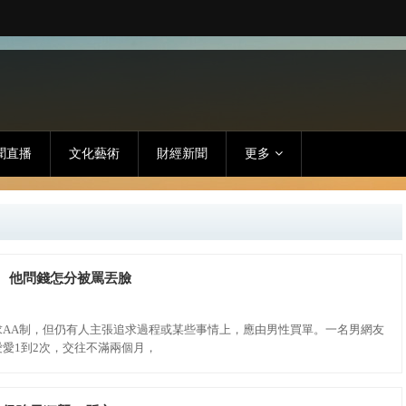
聞直播
文化藝術
財經新聞
更多
」 他問錢怎分被罵丟臉
求AA制，但仍有人主張追求過程或某些事情上，應由男性買單。一名男網友
愛1到2次，交往不滿兩個月，