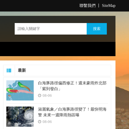
聯繫我們
丨
SiteMap
最新
白海豚路徑偏西修正！週末豪雨炸北部
「紫到發白」
08-06
淑麗氣象／白海豚路徑變了！最快明海
警 未來一週降雨熱區曝
08-06