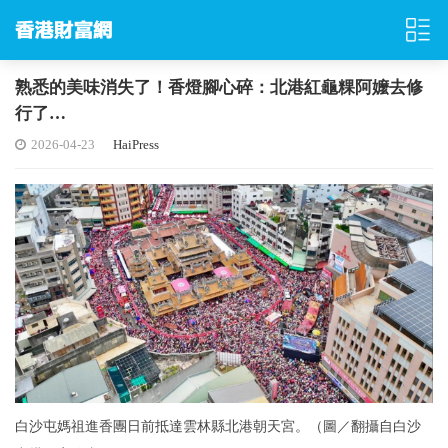
熟悉的美味消失了！香燈腳心碎：北港紅龜粿阿嬤去修
行了…
2026-04-23
HaiPress
白沙屯媽祖進香團日前抵達雲林縣北港朝天宮。（圖／翻攝自白沙