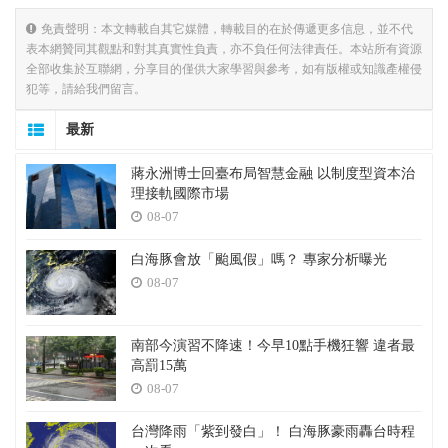
免責聲明：本文轉載自其它媒體，轉載目的在於傳遞更多信息，並不代
表本網贊同其觀點和對其真實性負責，亦不負任何法律責任。本站所有資源
全部收集於互聯網，分享目的僅供大家學習與參考，如有版權或知識產權侵
犯等，請給我們留言。
最新
蔣永洲博士回臺布局智慧金融 以制度型資本治
理接軌國際市場
08-07
白海豚會放「颱風假」嗎？ 專家分析曝光
08-07
南部今演習不降速！今早10點手機狂響 違者最
高罰15萬
08-07
台灣降雨「紫到發白」！ 白海豚豪雨轟台時程