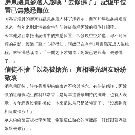
屏東議員參選人感嘆「去修佛了」 記憶中位
置已無熟悉攤位
同為香燈腳的屏東縣議員參選人林宇澤表示，自2019年起參與進香
以來，每年來到北港都會特別前往紅龜粿阿嬤的攤位打招呼。
今年他如往常抵達記憶中的熟悉位置，卻發現空空如也，尋不到阿
嬤的身影。經過打聽才心碎得知，阿嬤已在今年1月圓滿完成人生旅
程。林宇澤感嘆道：「一問之下才知道，阿嬤已經圓滿、去修佛
了。」
信徒不捨「以為被搶光」 真相曝光網友紛紛
致哀
消息傳開後，許多香燈腳紛紛表達不捨與感念。有信徒感嘆，阿嬤
做的紅龜粿花生餡料非常香，是每年進香最期待的滋味；也有人表
示，今年經過沒看到攤位，本來還以為只是被領完了，「沒想到真
相這麼催淚！」
眾人紛紛留言祝福李阿嬤，希望這位熱心的阿嬤能「好好跟著媽祖
娘娘去修行」。