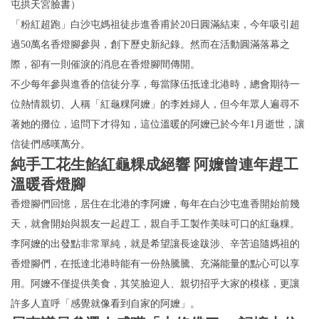
屯拱天宮 臉書）
「粉紅超跑」白沙屯媽祖徒步進香甫於20日圓滿結束，今年吸引超
過50萬名香燈腳參與，創下歷史新紀錄。然而在活動圓滿落幕之
際，卻有一則催淚的消息在香燈腳間傳開。
不少每年參與進香的信徒分享，每當隊伍抵達北港時，總會期待一
位熱情親切、人稱「紅龜粿阿嬤」的李姓婦人，但今年眾人遍尋不
著她的攤位，追問下才得知，這位溫暖的阿嬤已於今年1月逝世，讓
信徒們感嘆萬分。
純手工花生餡紅龜粿成絕響 阿嬤曾連年趕工
溫暖香燈腳
香燈腳們回憶，居住在北港的李阿嬤，每年在白沙屯進香開始前幾
天，就會開始與親友一起趕工，親自手工製作美味可口的紅龜粿。
李阿嬤的出發點非常單純，就是希望讓長途跋涉、辛苦追隨媽祖的
香燈腳們，在抵達北港時能有一份熱騰騰、充滿能量的點心可以享
用。阿嬤不僅提供美食，其笑臉迎人、親切招乎大家的模樣，更讓
許多人直呼「感覺就像看到自家的阿嬤」。