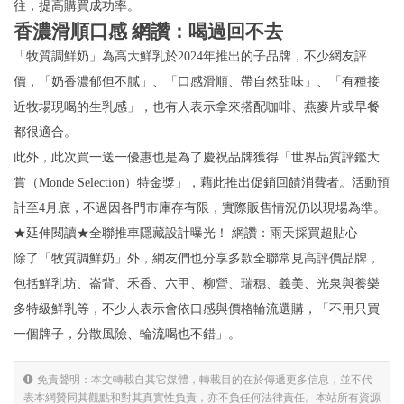
往，提高購買成功率。
香濃滑順口感 網讚：喝過回不去
「牧質調鮮奶」為高大鮮乳於2024年推出的子品牌，不少網友評
價，「奶香濃郁但不膩」、「口感滑順、帶自然甜味」、「有種接
近牧場現喝的生乳感」，也有人表示拿來搭配咖啡、燕麥片或早餐
都很適合。
此外，此次買一送一優惠也是為了慶祝品牌獲得「世界品質評鑑大
賞（Monde Selection）特金獎」，藉此推出促銷回饋消費者。活動預
計至4月底，不過因各門市庫存有限，實際販售情況仍以現場為準。
★延伸閱讀★全聯推車隱藏設計曝光！ 網讚：雨天採買超貼心
除了「牧質調鮮奶」外，網友們也分享多款全聯常見高評價品牌，
包括鮮乳坊、崙背、禾香、六甲、柳營、瑞穗、義美、光泉與養樂
多特級鮮乳等，不少人表示會依口感與價格輪流選購，「不用只買
一個牌子，分散風險、輪流喝也不錯」。
免責聲明：本文轉載自其它媒體，轉載目的在於傳遞更多信息，並不代
表本網贊同其觀點和對其真實性負責，亦不負任何法律責任。本站所有資源