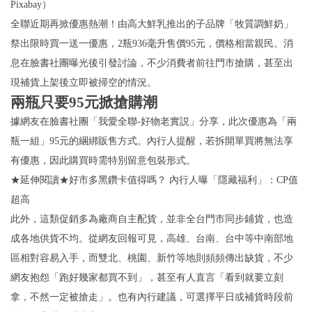
Pixabay）
全聯近期再掀優惠熱潮！由高大鮮乳推出的子品牌「牧質調鮮奶」
祭出限時買一送一優惠，2瓶936毫升售價95元，價格相當親民。消
息在臉書社團曝光後引發討論，不少消費者前往門市搶購，甚至出
現補貨上架後立即被掃空的情況。
兩瓶只要95元掀搶購潮
據網友在臉書社團「我愛全聯-好物老實説」分享，此次優惠為「兩
瓶一組」95元的綑綁販售方式。內行人提醒，若拆開單買將無法享
有優惠，因此購買時需特別留意包裝形式。
★延伸閱讀★好市多黑鑽卡值得嗎？ 內行人曝「隱藏福利」：CP值
超高
此外，這類促銷多為廠商自主配貨，並非全台門市同步鋪貨，也造
成各地供貨不均。從網友回報可見，高雄、台南、台中等中南部地
區相對容易入手，而雙北、桃園、新竹等地則頻頻傳出缺貨，不少
網友抱怨「跑好幾家都買不到」，甚至有人直言「看到就要立刻
拿，不然一定被搶走」。也有內行建議，可選擇平日或補貨時段前