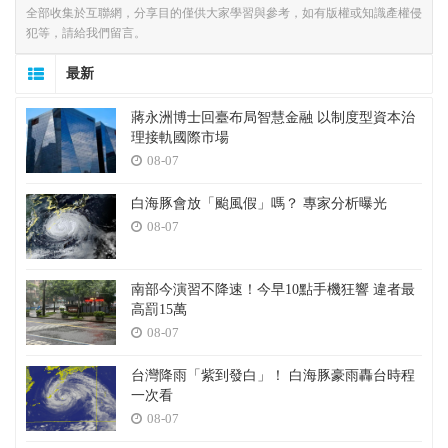
全部收集於互聯網，分享目的僅供大家學習與參考，如有版權或知識產權侵
犯等，請給我們留言。
最新
蔣永洲博士回臺布局智慧金融 以制度型資本治
理接軌國際市場
08-07
白海豚會放「颱風假」嗎？ 專家分析曝光
08-07
南部今演習不降速！今早10點手機狂響 違者最
高罰15萬
08-07
台灣降雨「紫到發白」！ 白海豚豪雨轟台時程
一次看
08-07