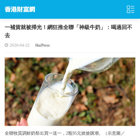
一補貨就被掃光！網狂推全聯「神級牛奶」：喝過回不
去
2026-04-22
HaiPress
全聯牧質調鮮奶祭出買一送一，2瓶95元掀搶購潮。（示意圖／