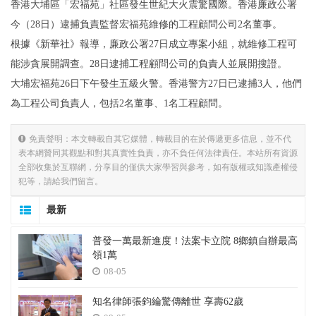
香港大埔區「宏福苑」社區發生世紀大火震驚國際。香港廉政公署
今（28日）逮捕負責監督宏福苑維修的工程顧問公司2名董事。
根據《新華社》報導，廉政公署27日成立專案小組，就維修工程可
能涉貪展開調查。28日逮捕工程顧問公司的負責人並展開搜證。
大埔宏福苑26日下午發生五級火警。香港警方27日已逮捕3人，他們
為工程公司負責人，包括2名董事、1名工程顧問。
免責聲明：本文轉載自其它媒體，轉載目的在於傳遞更多信息，並不代
表本網贊同其觀點和對其真實性負責，亦不負任何法律責任。本站所有資源
全部收集於互聯網，分享目的僅供大家學習與參考，如有版權或知識產權侵
犯等，請給我們留言。
最新
普發一萬最新進度！法案卡立院 8鄉鎮自辦最高
領1萬
08-05
知名律師張鈞綸驚傳離世 享壽62歲