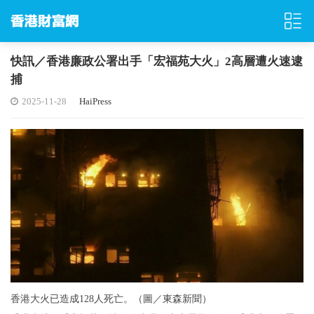
快訊／香港廉政公署出手「宏福苑大火」2高層遭火速逮
捕
2025-11-28
HaiPress
香港大火已造成128人死亡。（圖／東森新聞）