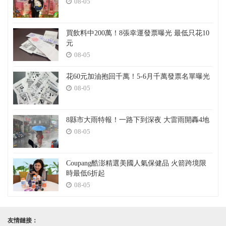
08-05
買飲料中200萬！8張幸運發票曝光 最低只花10
元
08-05
花60元加油抱回千萬！5-6月千萬發票名單曝光
08-05
8縣市大雨特報！一路下到深夜 大雷雨開轟4地
08-05
Coupang酷澎精選美國人氣保健品 火箭跨境限
時最低6折起
08-05
友情鏈接：