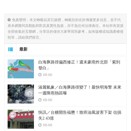
免責聲明：本文轉載自其它媒體，轉載目的在於傳遞更多信息，並不代
表本網贊同其觀點和對其真實性負責，亦不負任何法律責任。本站所有資源
全部收集於互聯網，分享目的僅供大家學習與參考，如有版權或知識產權侵
犯等，請給我們留言。
最新
白海豚路徑偏西修正！週末豪雨炸北部「紫到
發白」
08-06
淑麗氣象／白海豚路徑變了！最快明海警 未來
一週降雨熱區曝
08-06
快訊／台糖開告福懋！致癌油風波害下架 估損
失2.43億
08-06