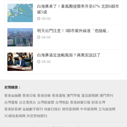
白海豚來了！暴風圈侵襲率升至67% 北部6縣市
破5成
08-06
明天出門注意！3縣市紫外線達「危險級」
08-06
白海豚逼近放颱風假？蔣萬安說話了
08-06
友情鏈接：
香港金融圈
香港日報
香港頭條
香港週報
澳門早報
蓮花新聞網
澳門周刊
台灣週報
台北電視台
台灣新媒體
台灣焦點
香港娛樂日報
財富台灣
香港財富網
金融數字期刊
传媒日报社
财经新闻网
中华新闻网
立马旅游网
5G模组新闻网
外贸营销期刊