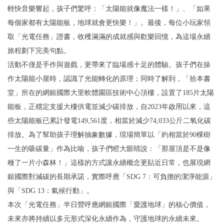
輕快音樂響起，孩子們驚呼：「太陽能就像魔法一樣！」、「如果
每個家都有太陽能板，地球就會更快樂！」。最後，每位小玩家領
取「光電任務」證書，收穫滿滿的成就感與歡樂回憶，為這場永續
旅程劃下完美句點。
活動不僅是手作與遊戲，更帶來了臨場感十足的體驗。孩子們在操
作太陽能小屋時，認識了光能轉化的原理；同時了解到，「拾本書
堂」所在的網銀國際大里軟體園區技術中心頂樓，設置了185片太陽
能板，正穩定支援大樓供電並減少碳排放，自2023年啟用以來，這
些太陽能板已累計發電149,561度，相當於減少74,033公斤二氧化碳
排放。為了幫助孩子理解抽象數據，現場簡單以「約相當於90棵樹
一生的吸碳量」作為比喻，孩子們瞪大眼睛說：「那屋頂是不是像
種了一片小森林！」這樣的方式讓永續概念更貼近日常，也展現網
銀國際對減碳的長期承諾，實際呼應「SDG 7：可負擔的潔淨能源」
與「SDG 13：氣候行動」。
本次「光電任務」半日營呼應網銀國際「愛護地球」的核心價值，
未來亦將持續以多元形式深化永續作為，守護地球的永續未來。