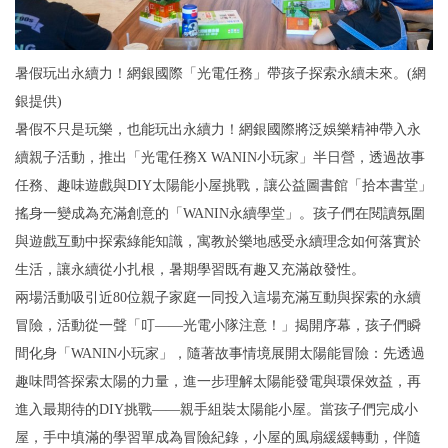
暑假玩出永續力！網銀國際「光電任務」帶孩子探索永續未來。(網
銀提供)
暑假不只是玩樂，也能玩出永續力！網銀國際將泛娛樂精神帶入永
續親子活動，推出「光電任務X WANIN小玩家」半日營，透過故事
任務、趣味遊戲與DIY太陽能小屋挑戰，讓公益圖書館「拾本書堂」
搖身一變成為充滿創意的「WANIN永續學堂」。孩子們在閱讀氛圍
與遊戲互動中探索綠能知識，寓教於樂地感受永續理念如何落實於
生活，讓永續從小扎根，暑期學習既有趣又充滿啟發性。
兩場活動吸引近80位親子家庭一同投入這場充滿互動與探索的永續
冒險，活動從一聲「叮——光電小隊注意！」揭開序幕，孩子們瞬
間化身「WANIN小玩家」，隨著故事情境展開太陽能冒險：先透過
趣味問答探索太陽的力量，進一步理解太陽能發電與環保效益，再
進入最期待的DIY挑戰——親手組裝太陽能小屋。當孩子們完成小
屋，手中填滿的學習單成為冒險紀錄，小屋的風扇緩緩轉動，伴隨