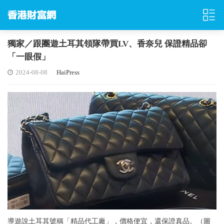
獨家／跟團遊土耳其領隊帶買LV、香奈兒 保證精品卻
「一眼假」
2024-08-08
HaiPress
導遊說土耳其號稱「精品代工廠」，價格便宜，還保證真品。（圖