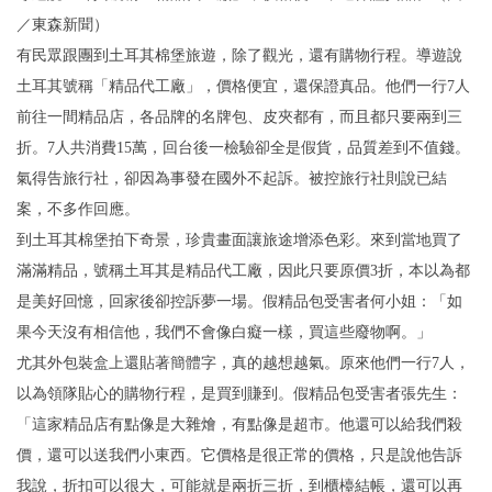
／東森新聞）
有民眾跟團到土耳其棉堡旅遊，除了觀光，還有購物行程。導遊說
土耳其號稱「精品代工廠」，價格便宜，還保證真品。他們一行7人
前往一間精品店，各品牌的名牌包、皮夾都有，而且都只要兩到三
折。7人共消費15萬，回台後一檢驗卻全是假貨，品質差到不值錢。
氣得告旅行社，卻因為事發在國外不起訴。被控旅行社則說已結
案，不多作回應。
到土耳其棉堡拍下奇景，珍貴畫面讓旅途增添色彩。來到當地買了
滿滿精品，號稱土耳其是精品代工廠，因此只要原價3折，本以為都
是美好回憶，回家後卻控訴夢一場。假精品包受害者何小姐：「如
果今天沒有相信他，我們不會像白癡一樣，買這些廢物啊。」
尤其外包裝盒上還貼著簡體字，真的越想越氣。原來他們一行7人，
以為領隊貼心的購物行程，是買到賺到。假精品包受害者張先生：
「這家精品店有點像是大雜燴，有點像是超市。他還可以給我們殺
價，還可以送我們小東西。它價格是很正常的價格，只是說他告訴
我說，折扣可以很大，可能就是兩折三折，到櫃檯結帳，還可以再