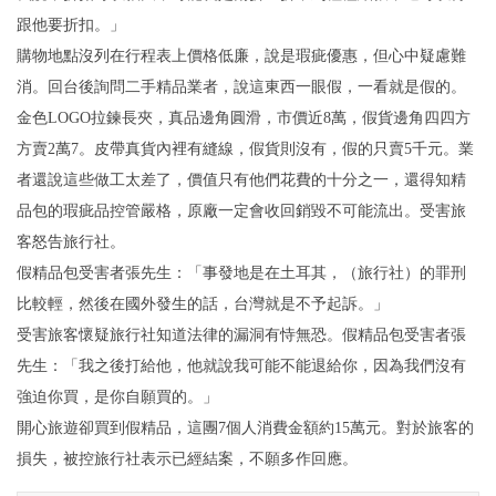
跟他要折扣。」
購物地點沒列在行程表上價格低廉，說是瑕疵優惠，但心中疑慮難
消。回台後詢問二手精品業者，說這東西一眼假，一看就是假的。
金色LOGO拉鍊長夾，真品邊角圓滑，市價近8萬，假貨邊角四四方
方賣2萬7。皮帶真貨內裡有縫線，假貨則沒有，假的只賣5千元。業
者還說這些做工太差了，價值只有他們花費的十分之一，還得知精
品包的瑕疵品控管嚴格，原廠一定會收回銷毀不可能流出。受害旅
客怒告旅行社。
假精品包受害者張先生：「事發地是在土耳其，（旅行社）的罪刑
比較輕，然後在國外發生的話，台灣就是不予起訴。」
受害旅客懷疑旅行社知道法律的漏洞有恃無恐。假精品包受害者張
先生：「我之後打給他，他就說我可能不能退給你，因為我們沒有
強迫你買，是你自願買的。」
開心旅遊卻買到假精品，這團7個人消費金額約15萬元。對於旅客的
損失，被控旅行社表示已經結案，不願多作回應。