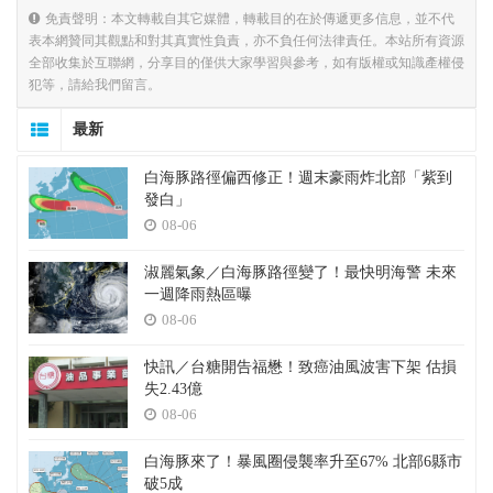
免責聲明：本文轉載自其它媒體，轉載目的在於傳遞更多信息，並不代
表本網贊同其觀點和對其真實性負責，亦不負任何法律責任。本站所有資源
全部收集於互聯網，分享目的僅供大家學習與參考，如有版權或知識產權侵
犯等，請給我們留言。
最新
白海豚路徑偏西修正！週末豪雨炸北部「紫到
發白」
08-06
淑麗氣象／白海豚路徑變了！最快明海警 未來
一週降雨熱區曝
08-06
快訊／台糖開告福懋！致癌油風波害下架 估損
失2.43億
08-06
白海豚來了！暴風圈侵襲率升至67% 北部6縣市
破5成